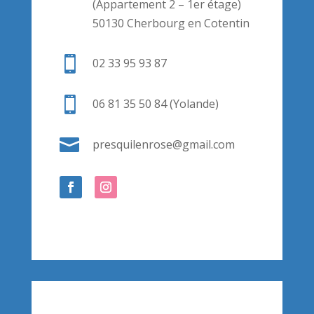
(Appartement 2 – 1er étage)
50130 Cherbourg en Cotentin

02 33 95 93 87

06 81 35 50 84 (Yolande)

presquilenrose@gmail.com