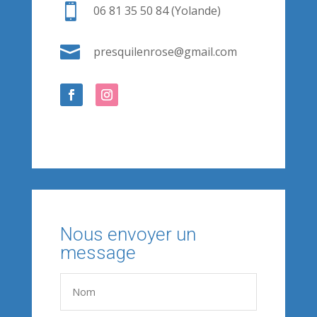

06 81 35 50 84 (Yolande)

presquilenrose@gmail.com
Nous envoyer un
message