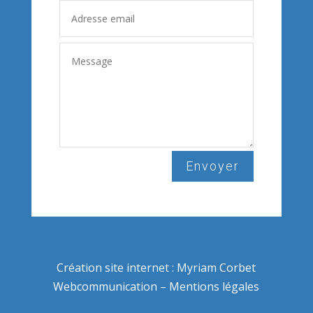
Envoyer
Restons en contact !
Inscrivez-vous à notre
newsletter pour
Création site internet :
Myriam Corbet
recevoir par email nos
prochaines actualités
Webcommunication
–
Mentions légales