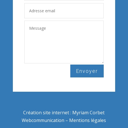
Envoyer
Création site internet :
Myriam Corbet
Webcommunication
–
Mentions légales