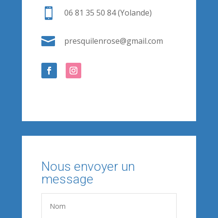

06 81 35 50 84 (Yolande)

presquilenrose@gmail.com
Nous envoyer un
message