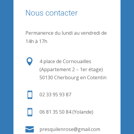
Nous contacter
Permanence du lundi au vendredi de
14h à 17h

4 place de Cornouailles
(Appartement 2 – 1er étage)
50130 Cherbourg en Cotentin

02 33 95 93 87

06 81 35 50 84 (Yolande)

presquilenrose@gmail.com