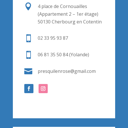

4 place de Cornouailles
(Appartement 2 – 1er étage)
50130 Cherbourg en Cotentin

02 33 95 93 87

06 81 35 50 84 (Yolande)

presquilenrose@gmail.com