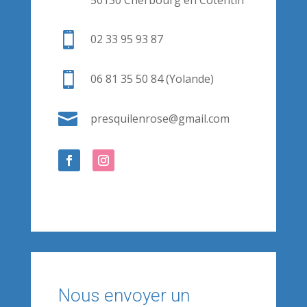
50130 Cherbourg en Cotentin

02 33 95 93 87

06 81 35 50 84 (Yolande)

presquilenrose@gmail.com
Nous envoyer un