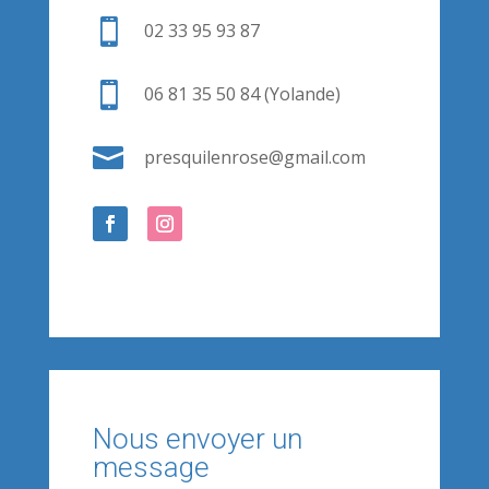

02 33 95 93 87

06 81 35 50 84 (Yolande)

presquilenrose@gmail.com
Nous envoyer un
message