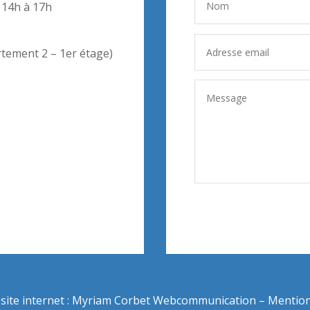
 14h à 17h
rtement 2 – 1er étage)
site internet :
Myriam Corbet Webcommunication
–
Mention