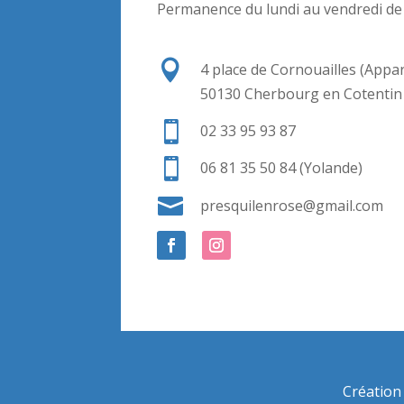
Permanence du lundi au vendredi de

4 place de Cornouailles (Appa
50130 Cherbourg en Cotentin

02 33 95 93 87

06 81 35 50 84 (Yolande)

presquilenrose@gmail.com
Création 