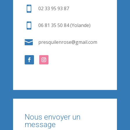

02 33 95 93 87

06 81 35 50 84 (Yolande)

presquilenrose@gmail.com
Nous envoyer un
message