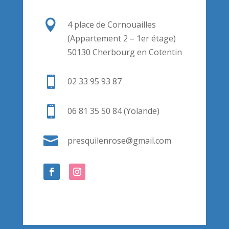

4 place de Cornouailles
(Appartement 2 – 1er étage)
50130 Cherbourg en Cotentin

02 33 95 93 87

06 81 35 50 84 (Yolande)

presquilenrose@gmail.com