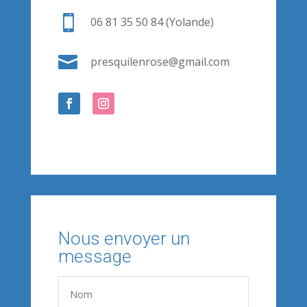

06 81 35 50 84 (Yolande)

presquilenrose@gmail.com
Nous envoyer un
message