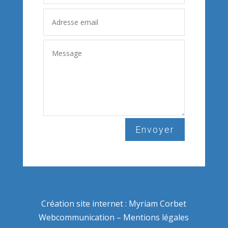
Envoyer
Création site internet :
Myriam Corbet
Webcommunication
–
Mentions légales