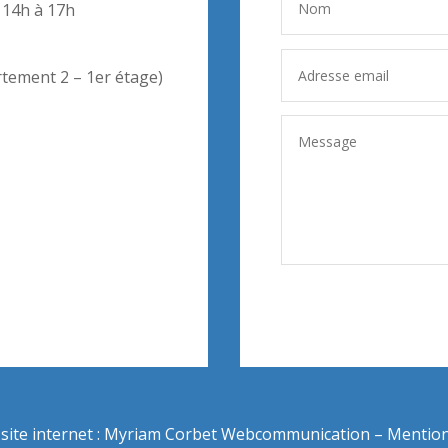
 14h à 17h
rtement 2 – 1er étage)
site internet :
Myriam Corbet Webcommunication
–
Mention