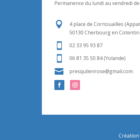
Permanence du lundi au vendredi de

4 place de Cornouailles (Appa
50130 Cherbourg en Cotentin

02 33 95 93 87

06 81 35 50 84 (Yolande)

presquilenrose@gmail.com
Création 