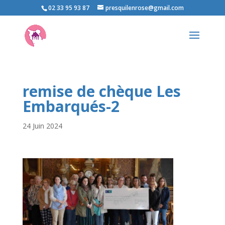
02 33 95 93 87
presquilenrose@gmail.com
remise de chèque Les
Embarqués-2
24 Juin 2024