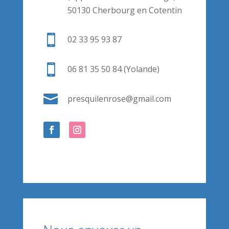
50130 Cherbourg en Cotentin

02 33 95 93 87

06 81 35 50 84 (Yolande)

presquilenrose@gmail.com