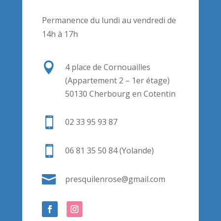
Permanence du lundi au vendredi de
14h à 17h

4 place de Cornouailles
(Appartement 2 – 1er étage)
50130 Cherbourg en Cotentin

02 33 95 93 87

06 81 35 50 84 (Yolande)

presquilenrose@gmail.com