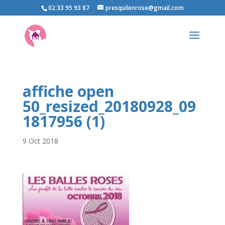
02 33 95 93 87
presquilenrose@gmail.com
affiche open
50_resized_20180928_09
1817956 (1)
9 Oct 2018