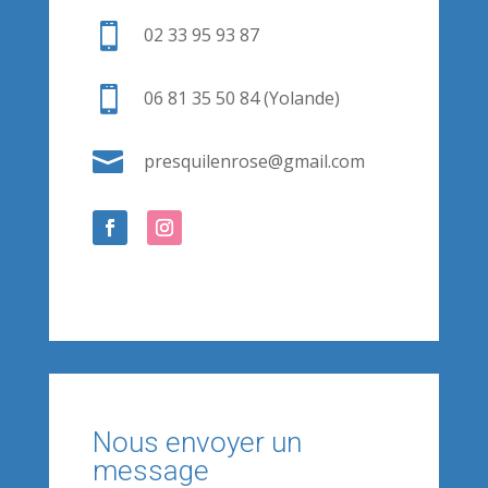

02 33 95 93 87

06 81 35 50 84 (Yolande)

presquilenrose@gmail.com
Nous envoyer un
message