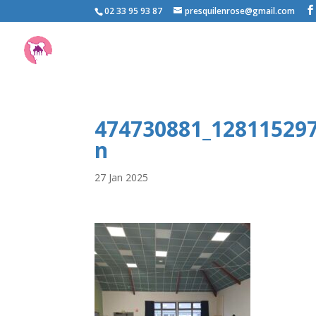
02 33 95 93 87
presquilenrose@gmail.com
474730881_12811529
n
27 Jan 2025