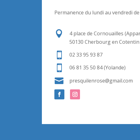
Permanence du lundi au vendredi de

4 place de Cornouailles (Appa
50130 Cherbourg en Cotentin

02 33 95 93 87

06 81 35 50 84 (Yolande)

presquilenrose@gmail.com