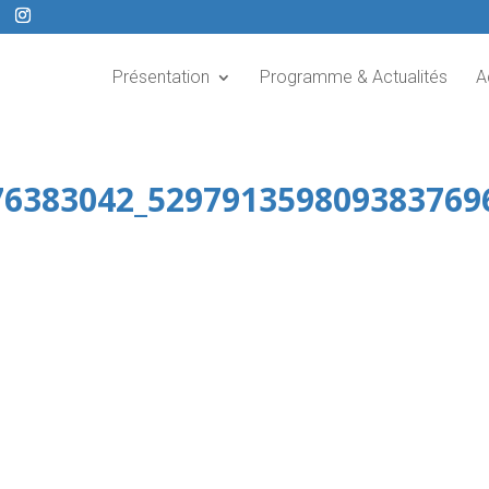
Présentation
Programme & Actualités
A
76383042_529791359809383769