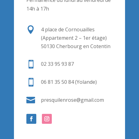
14h à 17h

4 place de Cornouailles
(Appartement 2 – 1er étage)
50130 Cherbourg en Cotentin

02 33 95 93 87

06 81 35 50 84 (Yolande)

presquilenrose@gmail.com