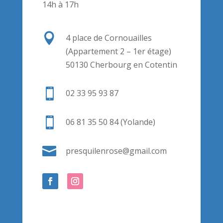
14h à 17h

4 place de Cornouailles
(Appartement 2 – 1er étage)
50130 Cherbourg en Cotentin

02 33 95 93 87

06 81 35 50 84 (Yolande)

presquilenrose@gmail.com