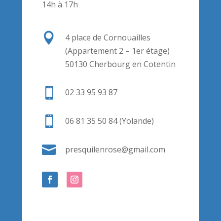
14h à 17h

4 place de Cornouailles
(Appartement 2 – 1er étage)
50130 Cherbourg en Cotentin

02 33 95 93 87

06 81 35 50 84 (Yolande)

presquilenrose@gmail.com